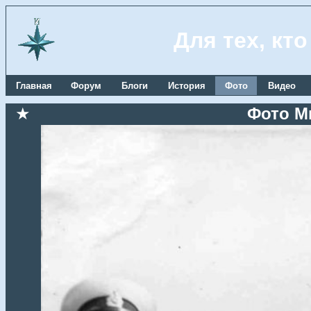
Для тех, кт
Главная
Форум
Блоги
История
Фото
Видео
★
Фото М