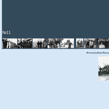
№11
Фотоальбом Васи