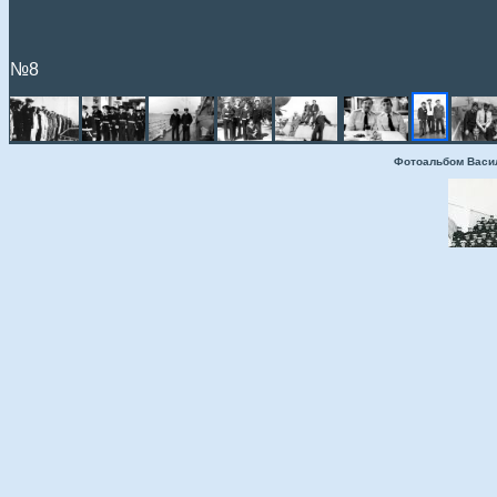
№8
Фотоальбом Васи