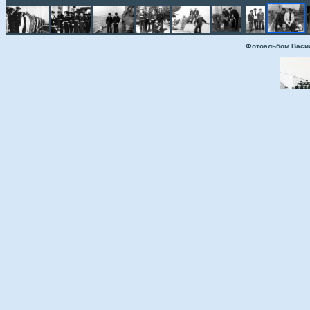
Фотоальбом Васи