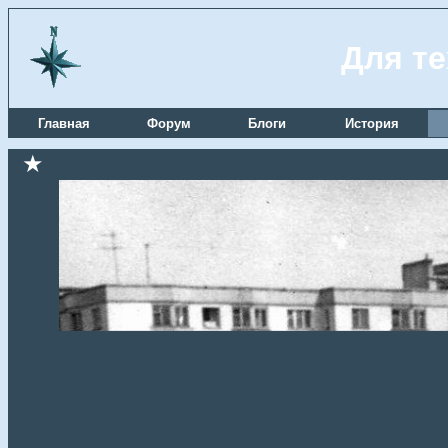
Для те
Главная
Форум
Блоги
История
★