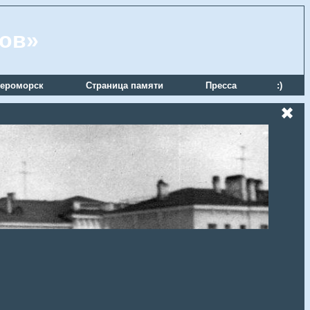
ров»
ероморск
Страница памяти
Пресса
:)
✖