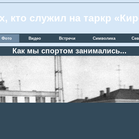
х, кто служил на таркр «Ки
Фото
Видео
Встречи
Символика
Сев
Как мы спортом занимались...