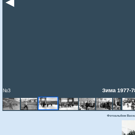
◄
Зима 1977-7
№3
Фотоальбом Васи