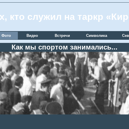
х, кто служил на таркр «Ки
Фото
Видео
Встречи
Символика
Сев
Как мы спортом занимались...