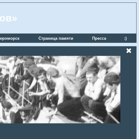
ров»
ероморск
Страница памяти
Пресса
:)
✖