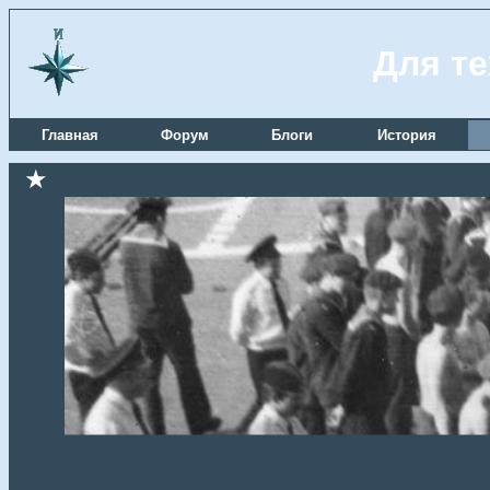
Для те
Главная
Форум
Блоги
История
★