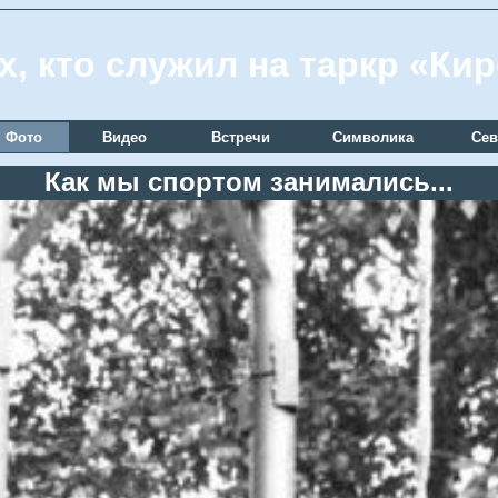
х, кто служил на таркр «Ки
Фото
Видео
Встречи
Символика
Сев
Как мы спортом занимались...