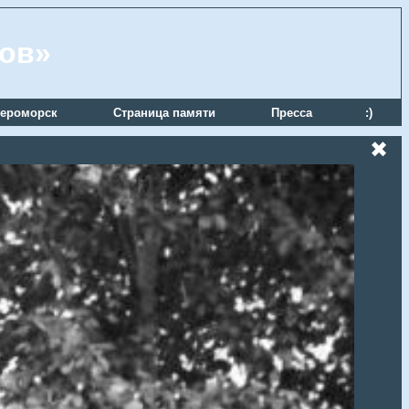
ров»
ероморск
Страница памяти
Пресса
:)
✖