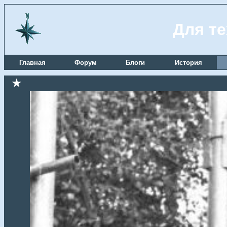
Для те
Главная
Форум
Блоги
История
★