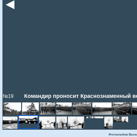
◄
Командир проносит Краснознаменный во
№19
Фотоальбом Васи