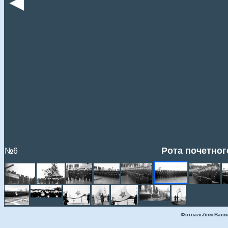
◄
Рота почетног
№6
Фотоальбом Васи