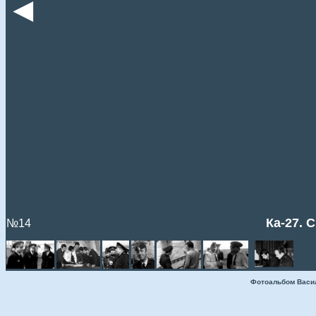
◄
Ка-27. 
№14
Фотоальбом Васи