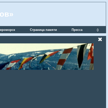
ров»
ероморск
Страница памяти
Пресса
:)
✖