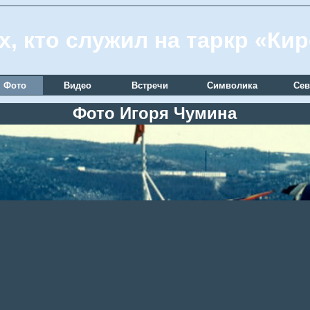
х, кто служил на таркр «Ки
Фото
Видео
Встречи
Символика
Сев
Фото Игоря Чумина