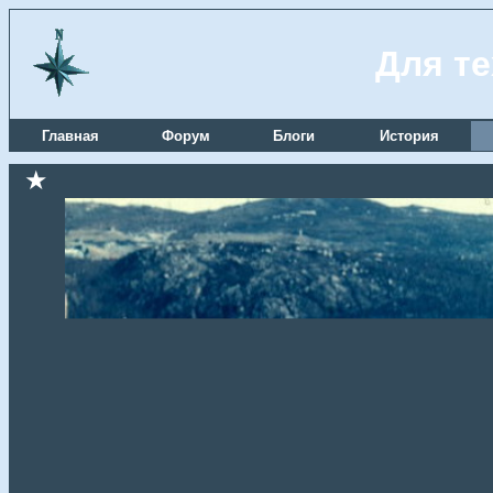
Для те
Главная
Форум
Блоги
История
★