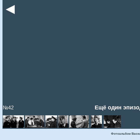
◄
Ещё один эпизо
№42
Фотоальбом Васи