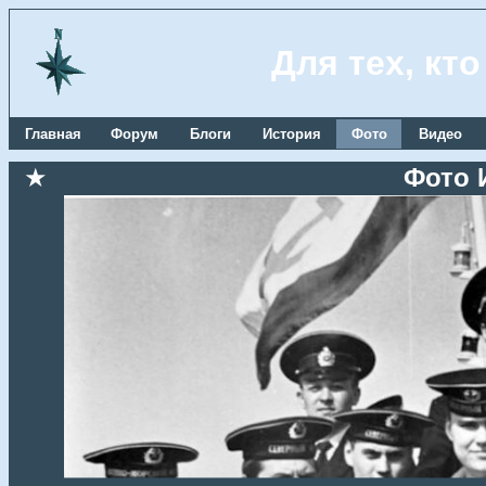
Для тех, кт
Главная
Форум
Блоги
История
Фото
Видео
★
Фото 