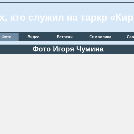
х, кто служил на таркр «Ки
Фото
Видео
Встречи
Символика
Сев
Фото Игоря Чумина