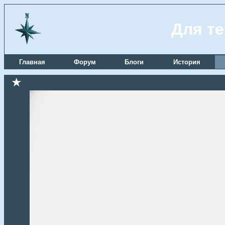
Для те
Главная
Форум
Блоги
История
★