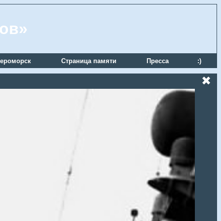
ров»
ероморск
Страница памяти
Пресса
:)
✖