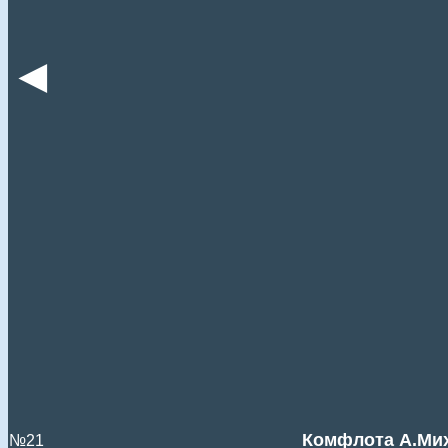
◄
Комфлота А.Мих
№21