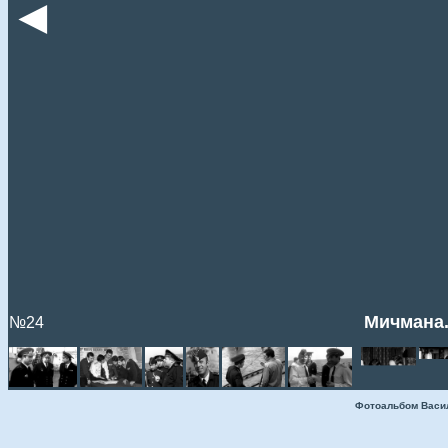
◄
Мичмана.
№24
Фотоальбом Васи