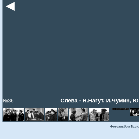
◄
Слева - Н.Нагут. И.Чумин, 
№36
Фотоальбом Васи