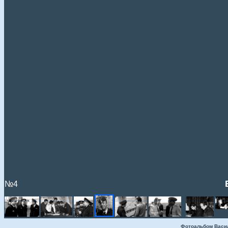
№4
Фотоальбом Васи