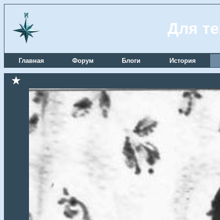
Для те
Главная
Форум
Блоги
История
★