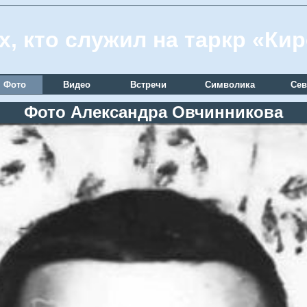
х, кто служил на таркр «Ки
Фото
Видео
Встречи
Символика
Сев
Фото Александра Овчинникова