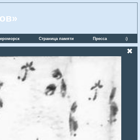
ров»
ероморск
Страница памяти
Пресса
:)
✖