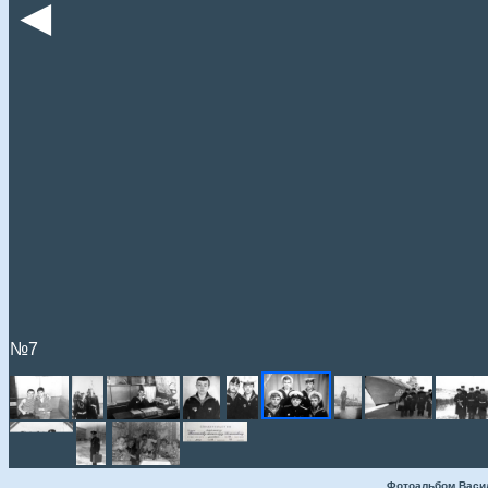
◄
№7
Фотоальбом Васи