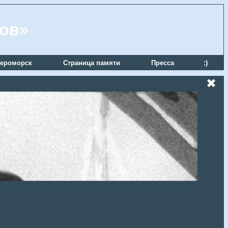
ров»
ероморск
Страница памяти
Пресса
:)
✖