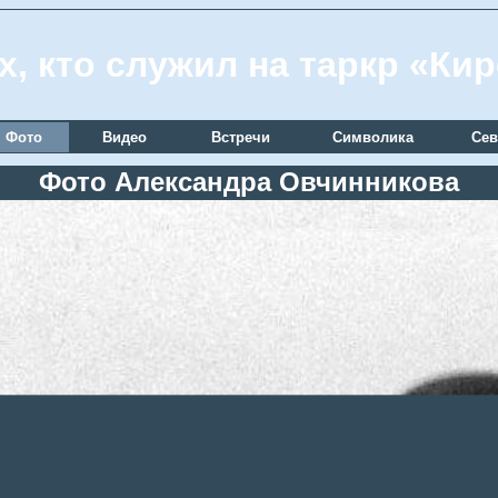
х, кто служил на таркр «Ки
Фото
Видео
Встречи
Символика
Сев
Фото Александра Овчинникова