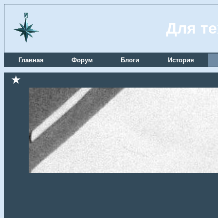
Для те
Главная
Форум
Блоги
История
★