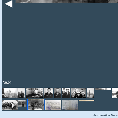
◄
№24
Фотоальбом Васи