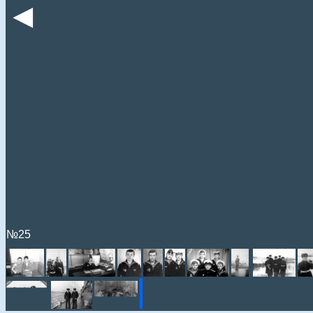
◄
№25