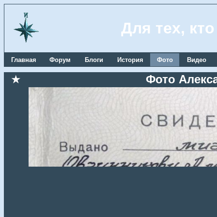
Для тех, кт
Главная
Форум
Блоги
История
Фото
Видео
★
Фото Алекс