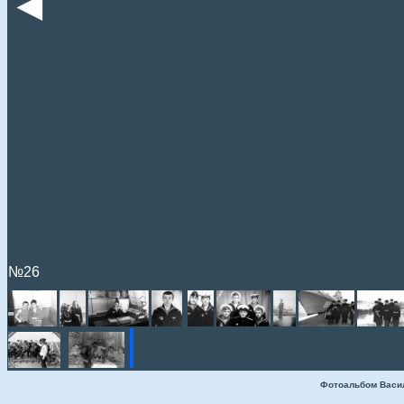
◄
№26
Фотоальбом Васи