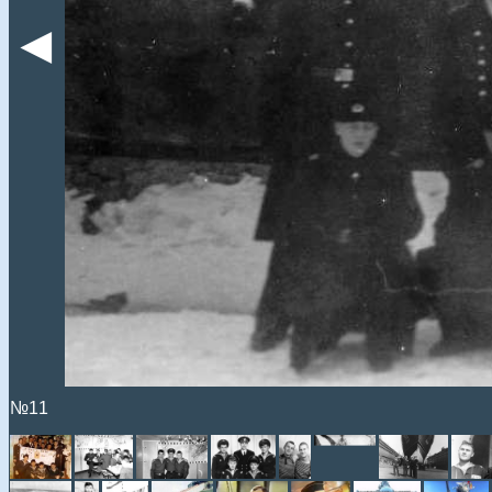
◄
№11