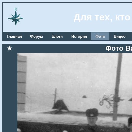
Для тех, кт
Главная
Форум
Блоги
История
Фото
Видео
★
Фото В