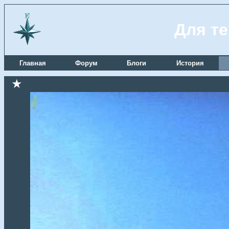
Для те
Главная
Форум
Блоги
История
★