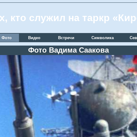
х, кто служил на таркр «Ки
Фото
Видео
Встречи
Символика
Сев
Фото Вадима Саакова