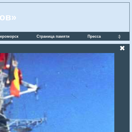
ров»
ероморск
Страница памяти
Пресса
:)
✖