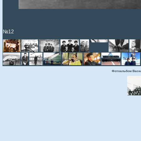
№12
Фотоальбом Васи