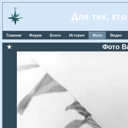
Для тех, кт
Главная
Форум
Блоги
История
Фото
Видео
★
Фото В