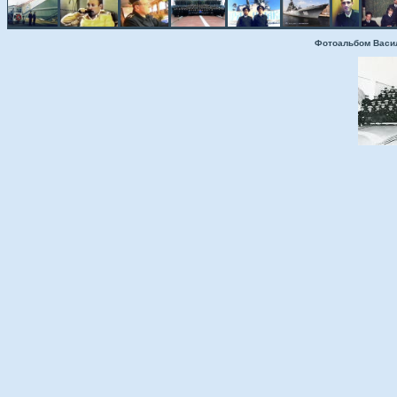
Фотоальбом Васи