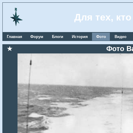
Для тех, кт
Главная
Форум
Блоги
История
Фото
Видео
★
Фото В