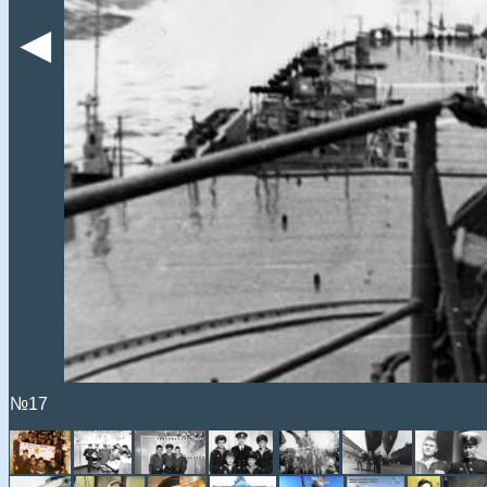
◄
№17