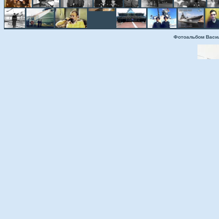
Фотоальбом Васи