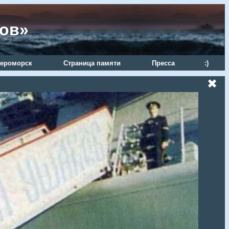
ров»
ероморск
Страница памяти
Пресса
:)
✖