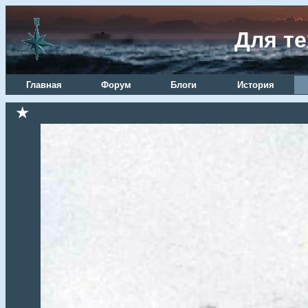
Для те
Главная
Форум
Блоги
История
★