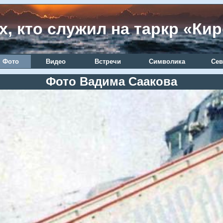
х, кто служил на таркр «Ки
Фото
Видео
Встречи
Символика
Сев
Фото Вадима Саакова