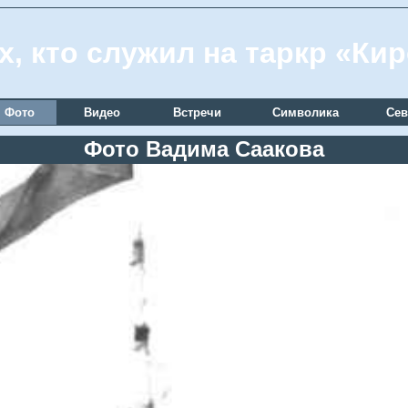
х, кто служил на таркр «Ки
Фото
Видео
Встречи
Символика
Сев
Фото Вадима Саакова