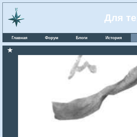
Для те
Главная
Форум
Блоги
История
★