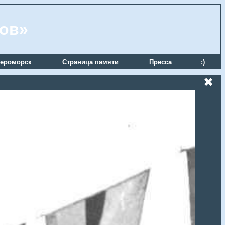
ров»
ероморск
Страница памяти
Пресса
:)
✖