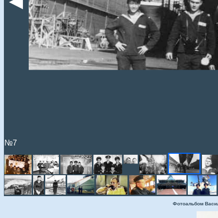
◄
№7
Фотоальбом Васи