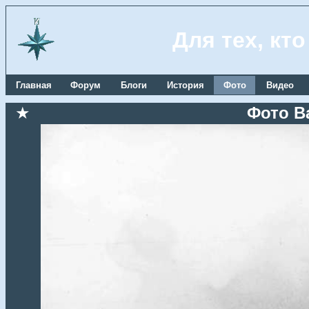
Для тех, кт
Главная
Форум
Блоги
История
Фото
Видео
★
Фото В