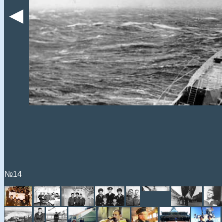
◄
№14