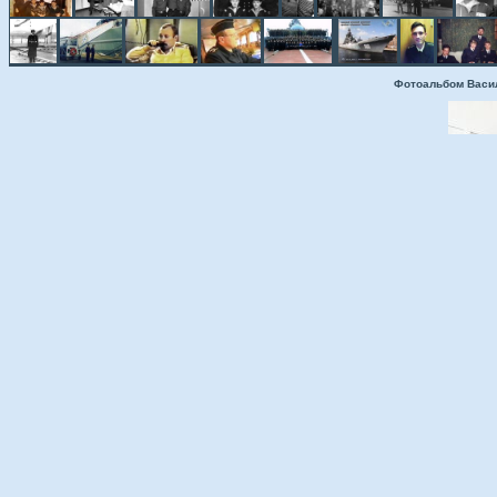
Фотоальбом Васи