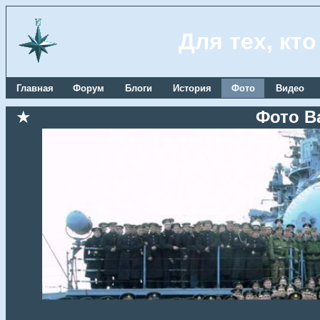
Для тех, кт
Главная
Форум
Блоги
История
Фото
Видео
★
Фото В