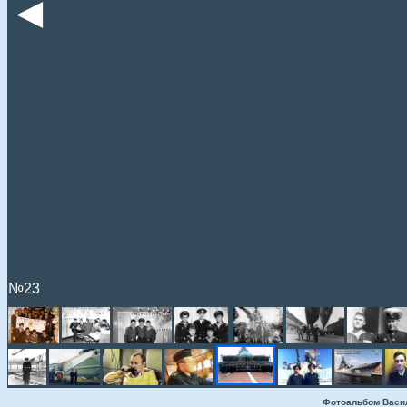
◄
№23
Фотоальбом Васи