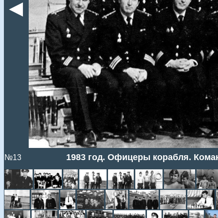
◄
1983 год. Офицеры корабля. Коман
№13