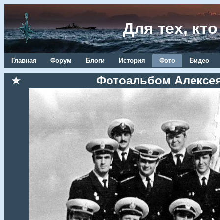
Для тех, кт
Главная
Форум
Блоги
История
Фото
Видео
★
Фотоальбом Алексея 