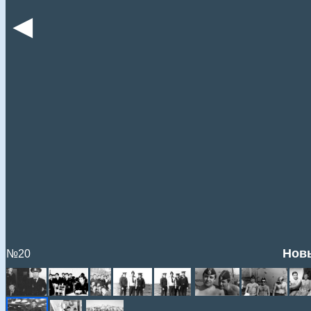
◄
Новы
№20