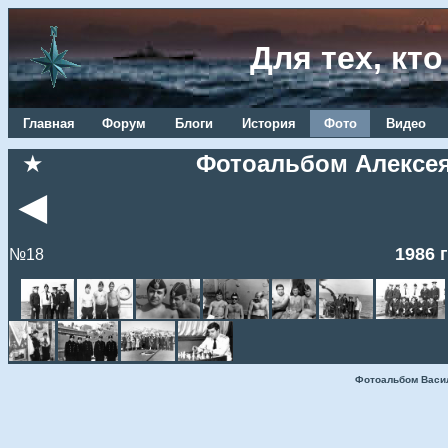
Для тех, кт
Главная
Форум
Блоги
История
Фото
Видео
★
Фотоальбом Алексея 
◄
1986 
№18
Фотоальбом Васи