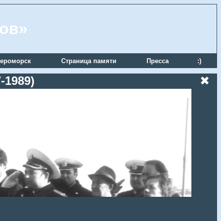
ров»
ероморск
Страница памяти
Пресса
:)
-1989)
✖