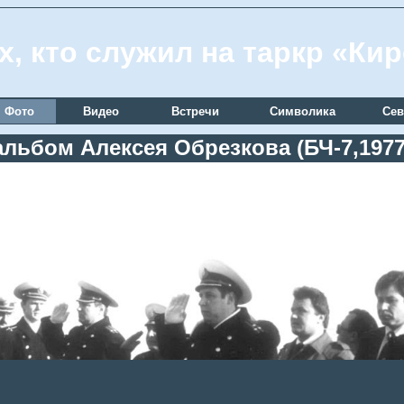
х, кто служил на таркр «Ки
Фото
Видео
Встречи
Символика
Сев
льбом Алексея Обрезкова (БЧ-7,1977