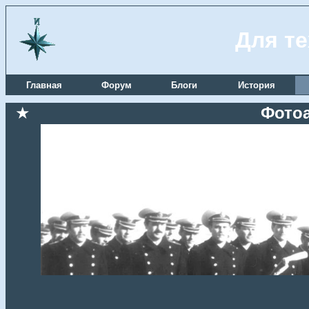
Для те
Главная
Форум
Блоги
История
★
Фотоа