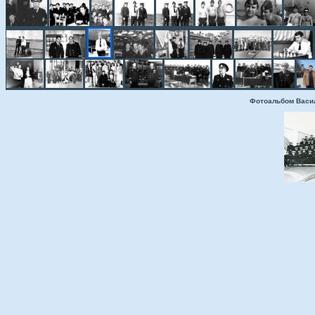
Фотоальбом Васи