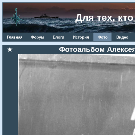
Для тех, кт
Главная
Форум
Блоги
История
Фото
Видео
★
Фотоальбом Алексея 