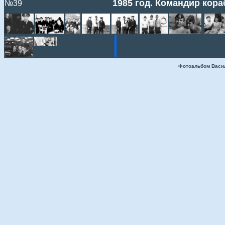
1985 год. Командир кора
№39
Фотоальбом Васи