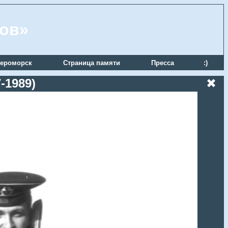
ров»
ероморск
Страница памяти
Пресса
:)
-1989)
✖