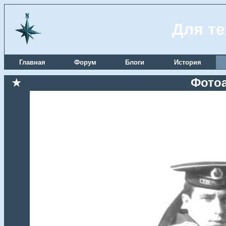
Для те
Главная
Форум
Блоги
История
★
Фотоа