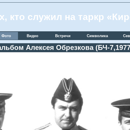
х, кто служил на таркр «Ки
Фото
Видео
Встречи
Символика
Сев
льбом Алексея Обрезкова (БЧ-7,1977