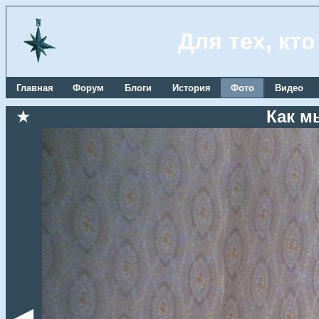
Для тех, кт
Главная
Форум
Блоги
История
Фото
Видео
★
Как м
◄