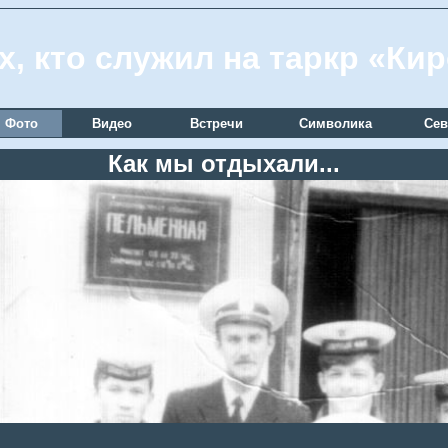
х, кто служил на таркр «Ки
Фото
Видео
Встречи
Символика
Сев
Как мы отдыхали...