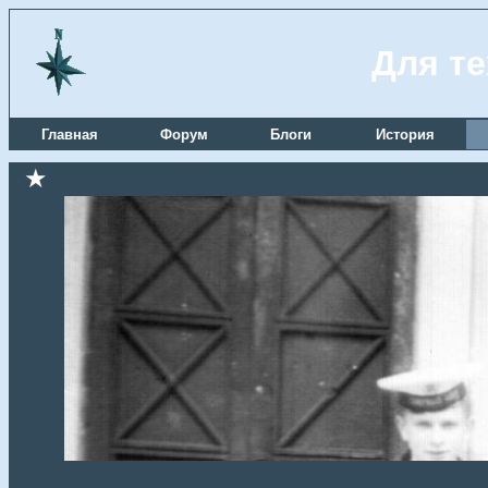
Для те
Главная
Форум
Блоги
История
★