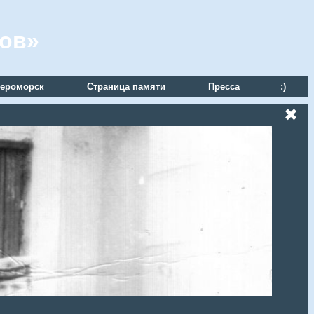
ров»
ероморск
Страница памяти
Пресса
:)
✖