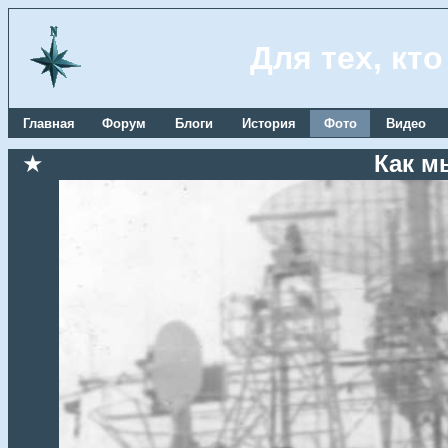
Для тех, кт
Главная
Форум
Блоги
История
Фото
Видео
★
Как м