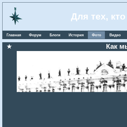
Для тех, кт
Главная
Форум
Блоги
История
Фото
Видео
★
Как м