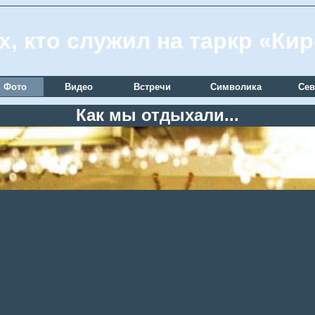
х, кто служил на таркр «Ки
Фото
Видео
Встречи
Символика
Сев
Как мы отдыхали...