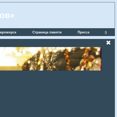
ров»
ероморск
Страница памяти
Пресса
:)
✖