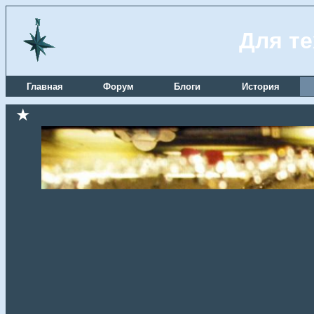
Для те
Главная
Форум
Блоги
История
★