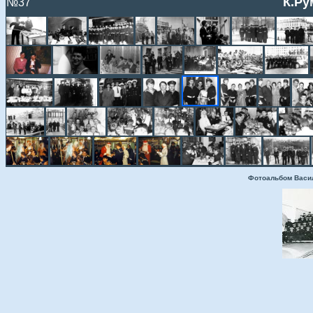
К.Ру
№37
Фотоальбом Васи