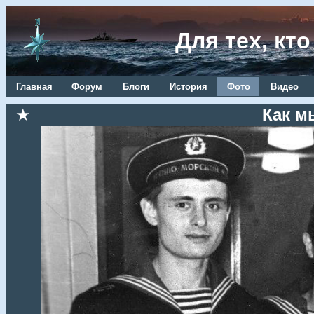
Для тех, кт
Главная
Форум
Блоги
История
Фото
Видео
★
Как м