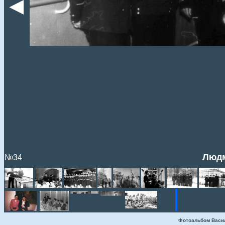
◄
Людм
№34
Фотоальбом Васи