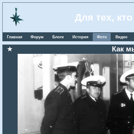
Для тех, кт
Главная
Форум
Блоги
История
Фото
Видео
★
Как м