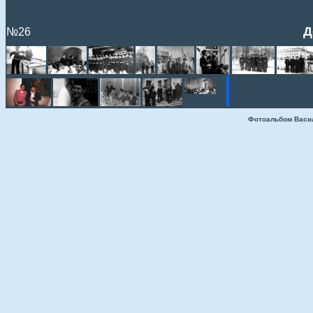
Д
№26
Фотоальбом Васи