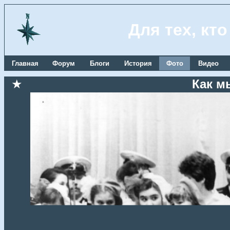
Для тех, кт
Главная
Форум
Блоги
История
Фото
Видео
★
Как м