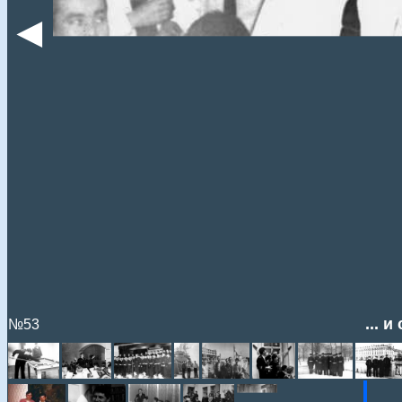
◄
... 
№53