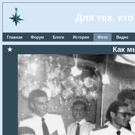
Для тех, кт
Главная
Форум
Блоги
История
Фото
Видео
★
Как м